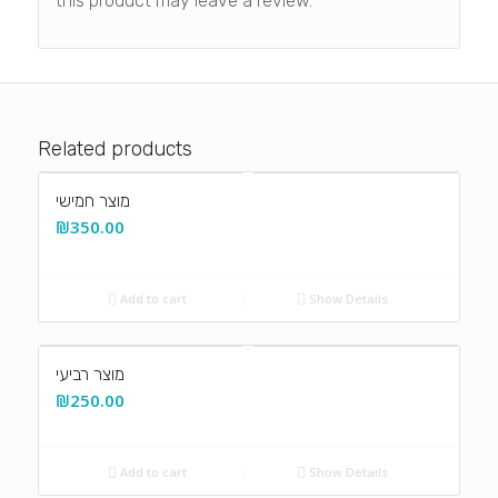
this product may leave a review.
Related products
מוצר חמישי
₪
350.00
Add to cart
Show Details
מוצר רביעי
₪
250.00
Add to cart
Show Details